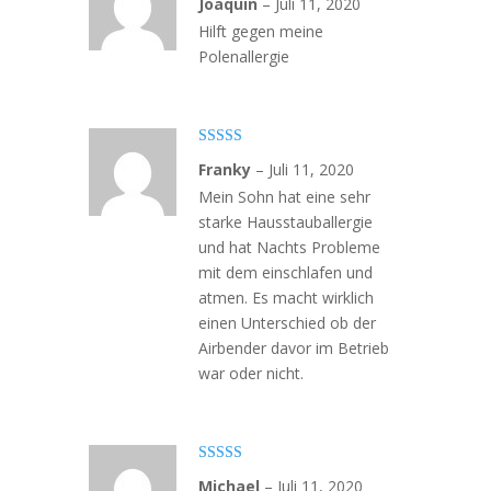
Joaquin
–
Juli 11, 2020
5
von 5
Hilft gegen meine
Polenallergie
Bewertet
Franky
–
Juli 11, 2020
mit
4
von
5
Mein Sohn hat eine sehr
starke Hausstauballergie
und hat Nachts Probleme
mit dem einschlafen und
atmen. Es macht wirklich
einen Unterschied ob der
Airbender davor im Betrieb
war oder nicht.
Bewertet
Michael
–
Juli 11, 2020
mit
4
von