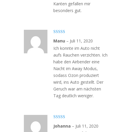
Kanten gefallen mir
besonders gut.
Bewertet
Manu
–
Juli 11, 2020
mit
4
von
5
Ich konnte im Auto nicht
aufs Rauchen verzichten. Ich
habe den Airbender eine
Nacht im Away Modus,
sodass Ozon produziert
wird, ins Auto gestellt. Der
Geruch war am nächsten
Tag deutlich weniger.
Bewertet mit
Johanna
–
Juli 11, 2020
5
von 5