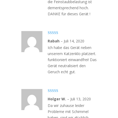
die Feinstaubbelastung ist
dementsprechend hoch.
DANKE für dieses Gerät !
Bewertet mit
Rabah
–
Juli 14, 2020
5
von 5
Ich habe das Gerät neben
unserem Katzenklo platziert.
funktioniert einwandfrei! Das
Gerät neutralisiert den
Geruch echt gut.
Bewertet
Holger W.
–
Juli 13, 2020
mit
4
von
5
Da wir zuhause leider
Probleme mit Schimmel
haben, sind wir glücklich