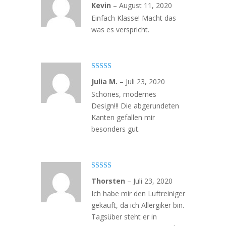
Bewertet mit
Kevin
–
August 11, 2020
5
von 5
Einfach Klasse! Macht das
was es verspricht.
Bewertet mit
Julia M.
–
Juli 23, 2020
5
von 5
Schönes, modernes
Design!!! Die abgerundeten
Kanten gefallen mir
besonders gut.
Bewertet
Thorsten
–
Juli 23, 2020
mit
4
von
5
Ich habe mir den Luftreiniger
gekauft, da ich Allergiker bin.
Tagsüber steht er in