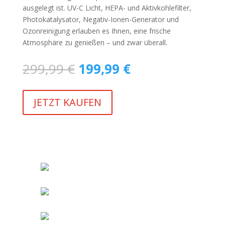
ausgelegt ist. UV-C Licht, HEPA- und Aktivkohlefilter,
Photokatalysator, Negativ-Ionen-Generator und
Ozonreinigung erlauben es Ihnen, eine frische
Atmosphäre zu genießen – und zwar überall.
Ursprünglicher
Aktueller
299,99
€
199,99
€
Preis
Preis
war:
ist:
299,99 €
199,99 €.
JETZT KAUFEN