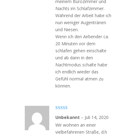
meinem Bürozimmer und
Nachts im Schlafzimmer.
Während der Arbeit habe ich
nun weniger Augentränen
und Niesen.
Wenn ich den Airbender ca.
20 Minuten vor dem
schlafen gehen einschalte
und ab dann in den
Nachtmodus schalte habe
ich endlich wieder das
Gefühl normal atmen zu
können.
Bewertet mit
Unbekannt
–
Juli 14, 2020
5
von 5
Wir wohnen an einer
vielbefahrenen Straße, d.h