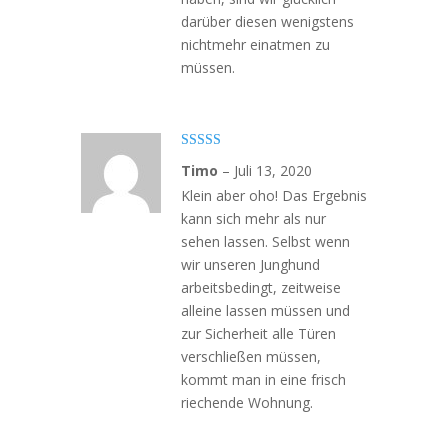
darüber diesen wenigstens
nichtmehr einatmen zu
müssen.
Bewertet mit
Timo
–
Juli 13, 2020
5
von 5
Klein aber oho! Das Ergebnis
kann sich mehr als nur
sehen lassen. Selbst wenn
wir unseren Junghund
arbeitsbedingt, zeitweise
alleine lassen müssen und
zur Sicherheit alle Türen
verschließen müssen,
kommt man in eine frisch
riechende Wohnung.