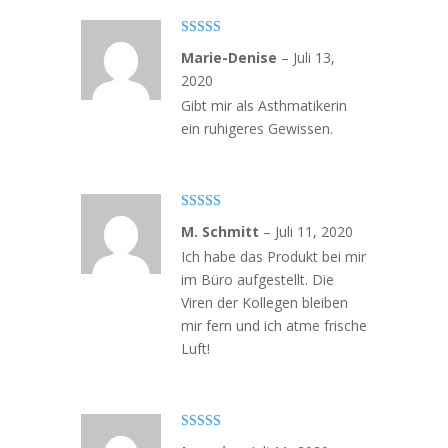
Bewertet
Marie-Denise
–
Juli 13,
mit
4
von
5
2020
Gibt mir als Asthmatikerin
ein ruhigeres Gewissen.
Bewertet
M. Schmitt
–
Juli 11, 2020
mit
4
von
5
Ich habe das Produkt bei mir
im Büro aufgestellt. Die
Viren der Kollegen bleiben
mir fern und ich atme frische
Luft!
Bewertet mit