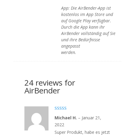
App: Die AirBender-App ist
kostenlos im App Store und
auf Google Play verfügbar.
Durch die App kann ihr
AirBender vollständig auf Sie
und ihre Bedürfnisse
angepasst
werden.
24 reviews for
AirBender
Bewertet mit
Michael H.
–
Januar 21,
5
von 5
2022
Super Produkt, habe es jetzt