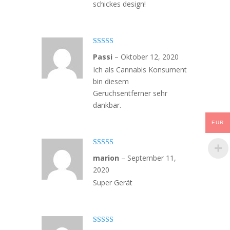
schickes design!
Bewertet
Passi
–
Oktober 12, 2020
mit
4
von
5
Ich als Cannabis Konsument
bin diesem
Geruchsentferner sehr
dankbar.
EUR
Bewertet mit
marion
–
September 11,
5
von 5
2020
Super Gerät