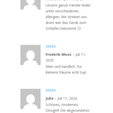
5
Unsere ganze Familie leidet
unter verschiedenen
Allergien. Wir streiten uns
drum wer das Gerät zum
Schlafen bekommt 🙂
Bewertet
Frederik Moos
–
Juli 11,
mit
4
von
5
2020
Klein und handlich. Für
kleinere Räume echt top!
Bewertet mit
Julia
–
Juli 11, 2020
5
von 5
Schönes, modernes
Design!!! Die abgerundeten