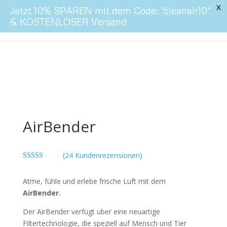
X
Jetzt 10% SPAREN mit dem Code: "cleanair10"
& KOSTENLOSER Versand
AirBender
(
24
Kundenrezensionen)
Bewertet
mit
4.50
Atme, fühle und erlebe frische Luft mit dem
von 5,
basierend
AirBender.
auf
Kundenbew
ertungen
Der AirBender verfügt über eine neuartige
Filtertechnologie, die speziell auf Mensch und Tier