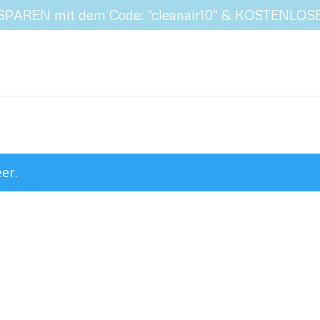
 SPAREN mit dem Code: "cleanair10" & KOSTENLOS
er.